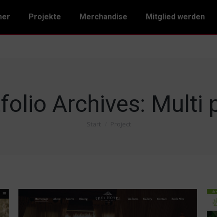
ner
Projekte
Merchandise
Mitglied werden
folio Archives:
Multi 
Start
Project
Sie befinden sich hier: