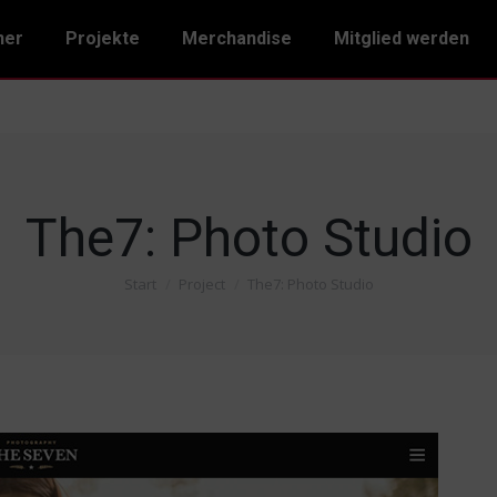
ner
Projekte
Merchandise
Mitglied werden
The7: Photo Studio
Start
Project
The7: Photo Studio
Sie befinden sich hier: