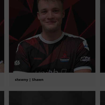
shxwny | Shawn