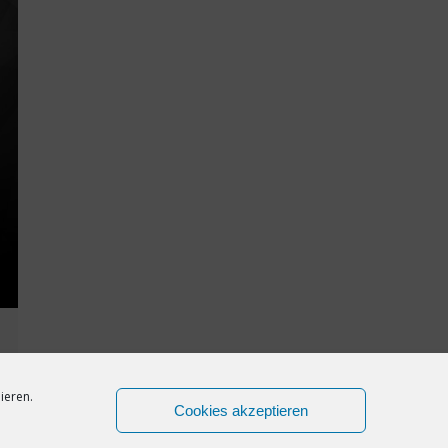
ieren.
Cookies akzeptieren
←
1
…
5
6
7
8
9
…
21
→