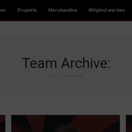
ner
Projekte
Merchandise
Mitglied werden
Team Archive:
Start
Teammate
Sie befinden sich hier: