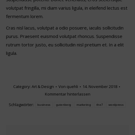
volutpat fringilla, mi diam varius ligula, in eleifend lectus est
fermentum lorem.
Cras nisl lacus, volutpat a odio posuere, iaculis sollicitudin
purus. Praesent euismod volutpat rhoncus. Suspendisse
rutrum tortor justo, eu sollicitudin nisl pretium et. In a elit
ligula.
Category:
Art & Design
Von
quehli
14. November 2018
Kommentar hinterlassen
Schlagwörter:
business
gutenberg
marketing
the7
wordpress