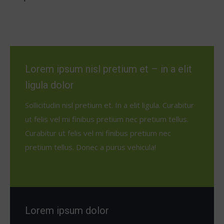
Lorem ipsum nisl pretium et – in a elit
ligula dolor
Sollicitudin nisl pretium et. In a elit ligula. Curabitur
ut felis vel mi finibus pretium nec pretium tellus.
Curabitur ut felis vel mi finibus pretium nec
pretium tellus. Donec a purus vehicula!
Lorem ipsum dolor