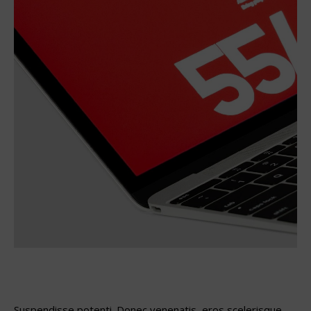
Suspendisse potenti. Donec venenatis, eros scelerisque