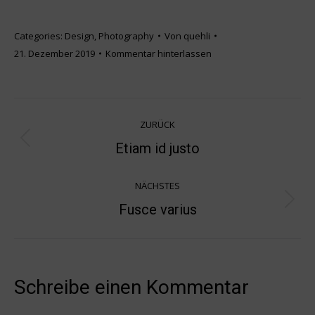
Categories:
Design
,
Photography
Von
quehli
21. Dezember 2019
Kommentar hinterlassen
Project
ZURÜCK
navigation
Previous
Etiam id justo
project:
NÄCHSTES
Next
Fusce varius
project:
Schreibe einen Kommentar