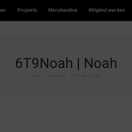
ner
Projekte
Merchandise
Mitglied werden
6T9Noah | Noah
Start
Teammate
6T9Noah | Noah
Sie befinden sich hier: