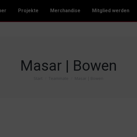
ner
Projekte
Merchandise
Mitglied werden
Masar | Bowen
Start
Teammate
Masar | Bowen
Sie befinden sich hier: