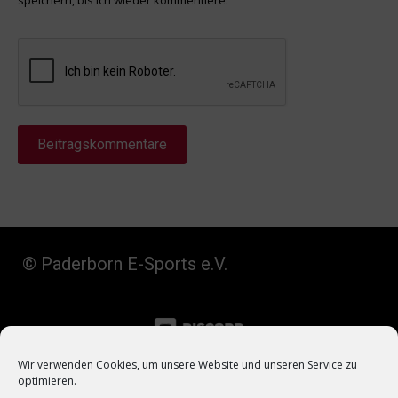
speichern, bis ich wieder kommentiere.
Beitragskommentare
© Paderborn E-Sports e.V.
Wir verwenden Cookies, um unsere Website und unseren Service zu
optimieren.
Datenschutz
–
Impressum
–
Kontakt