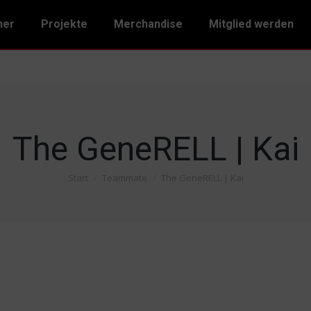
ner
Projekte
Merchandise
Mitglied werden
The GeneRELL | Kai
Start
Teammate
The GeneRELL | Kai
Sie befinden sich hier: