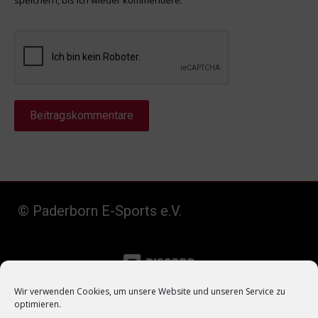
speichern, bis ich wieder kommentiere.
Beitragskommentare
© Paderborn E-Sports e.V.
Wir verwenden Cookies, um unsere Website und unseren Service zu
optimieren.
Datenschutz
–
Impressum
–
Kontakt