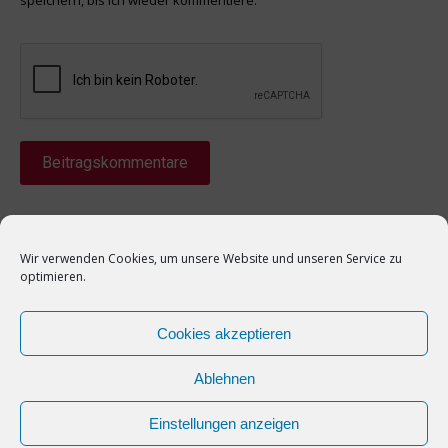
speichern, bis ich wieder kommentiere.
Beitragskommentare
Wir verwenden Cookies, um unsere Website und unseren Service zu
optimieren.
© Paderborn E-Sports e.V.
Cookies akzeptieren
Ablehnen
Einstellungen anzeigen
Datenschutz
–
Impressum
–
Kontakt