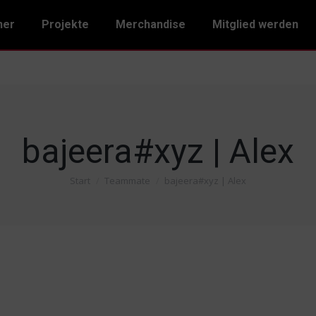
ner
Projekte
Merchandise
Mitglied werden
bajeera#xyz | Alex
Start
Teammate
bajeera#xyz | Alex
Sie befinden sich hier: