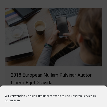
2018 European Nullam Pulvinar Auctor
Libero Eget Gravida
Business
Von
quehli
19. März 2018
Wir verwenden Cookies, um unsere Website und unseren Service zu
Kommentar hinterlassen
optimieren.
Sed pretium sollicitudin nisl, ut hendrerit velit