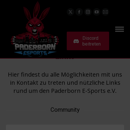
X
Facebook
Instagram
YouTube
E-
page
page
page
page
Mail
opens
opens
opens
opens
page
in
in
in
in
opens
Discord
beitreten
new
new
new
new
in
window
window
window
window
new
Links
window
Hier findest du alle Möglichkeiten mit uns
in Kontakt zu treten und nützliche Links
rund um den Paderborn E-Sports e.V.
Community