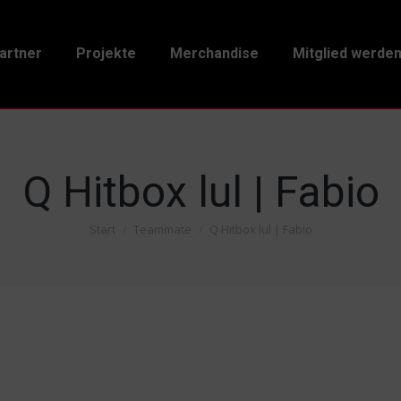
artner
Projekte
Merchandise
Mitglied werde
Q Hitbox lul | Fabio
Start
Teammate
Q Hitbox lul | Fabio
Sie befinden sich hier: