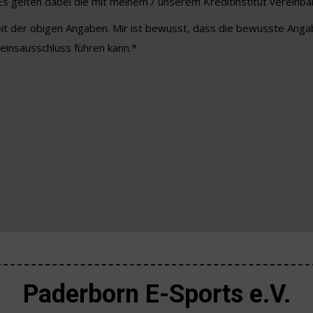
Es gelten dabei die mit meinem / unserem Kreditinstitut vereinb
gkeit der obigen Angaben. Mir ist bewusst, dass die bewusste Ang
insausschluss führen kann.*
Paderborn E-Sports e.V.