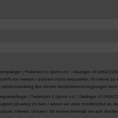
sempfänger ("Paderborn E-Sports e.V.", Gläubiger-ID DE88ZZZ000
stschrift von meinem / unserem Konto einzuziehen. Ich nehme zur
er Gebührenordnung des Vereins wiederkehrend eingezogen wird.
hlungsempfänger ("Paderborn E-Sports e.V.", Gläubiger-ID DE8
Zugleich (B) weise ich mein / weisen wir unser Kreditinstitut an
zulösen. Hinweis: Ich kann / Wir können innerhalb von acht Woch